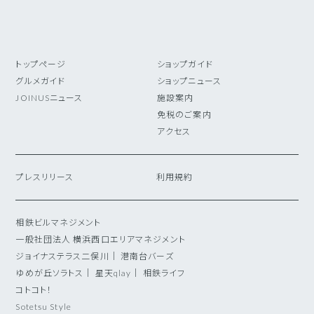
トップページ
ショップガイド
グルメガイド
ショップニュース
JOINUSニュース
施設案内
免税のご案内
アクセス
プレスリリース
利用規約
相鉄ビルマネジメント
一般社団法人 横浜西口エリアマネジメント
ジョイナステラス二俣川
｜
港南台バーズ
ゆめが丘ソラトス
｜
星天qlay
｜
相鉄ライフ
コトコト！
Sotetsu Style