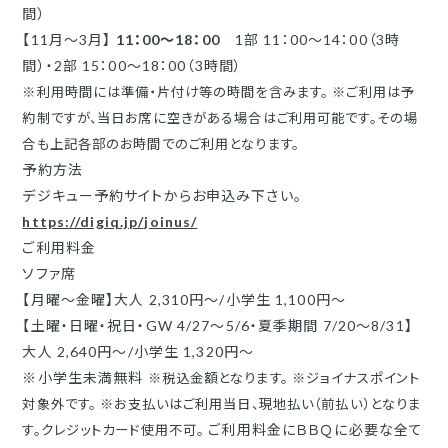
間）
【11月～3月】
11
：00～18：00
1部 11：00～14：00（3時
間）・2部 15：00～18：00（3時間）
※利用時間には準備・片付け等の時間を含みます。
※ご利用は予
約制ですが、当日お席に空きがある場合はご利用可能です。その場
合も上記各部のお時間でのご利用となります。
予約方法
デジキュー予約サイトからお申込み下さい。
https://digiq.jp/joinus/
ご利用料金
ソファ席
【月曜～金曜】大人 2,310円～/小学生 1,100円～
【土曜・日曜・祝日・GW 4/27～5/6・夏季期間 7/20～8/31】
大人 2,640円～/小学生 1,320円～
※小学生未満無料
※税込金額となります。
※ジョイナスポイント
対象外です。
※お支払いはご利用当日、現地払い（前払い）となりま
ご利用料金にＢＢＱに必要な全て
す。クレジットカード使用不可。