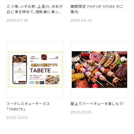
三ツ境、いずみ野、上星川、ゆめが
期間限定 POP UP STORE のご
丘に車を停めて、相鉄線に乗って
案内
横浜駅へ！パーク＆ライドサービ
2025.07.18
2025.06.13
ス
フードレスキューサービス
屋上でバーベキューを楽しもう！
「TABETE」
2021.03.31
2022.12.01