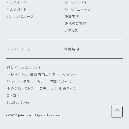
トップページ
ショップガイド
グルメガイド
ショップニュース
JOINUSニュース
施設案内
免税のご案内
アクセス
プレスリリース
利用規約
相鉄ビルマネジメント
一般社団法人 横浜西口エリアマネジメント
ジョイナステラス二俣川
｜
港南台バーズ
ゆめが丘ソラトス
｜
星天qlay
｜
相鉄ライフ
コトコト！
Sotetsu Style
©2022 joinus All Rights Reserved.