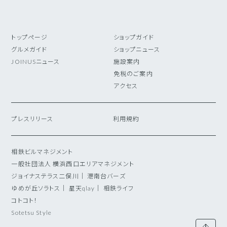
トップページ
ショップガイド
グルメガイド
ショップニュース
JOINUSニュース
施設案内
免税のご案内
アクセス
プレスリリース
利用規約
相鉄ビルマネジメント
一般社団法人 横浜西口エリアマネジメント
ジョイナステラス二俣川
｜
港南台バーズ
ゆめが丘ソラトス
｜
星天qlay
｜
相鉄ライフ
コトコト！
Sotetsu Style