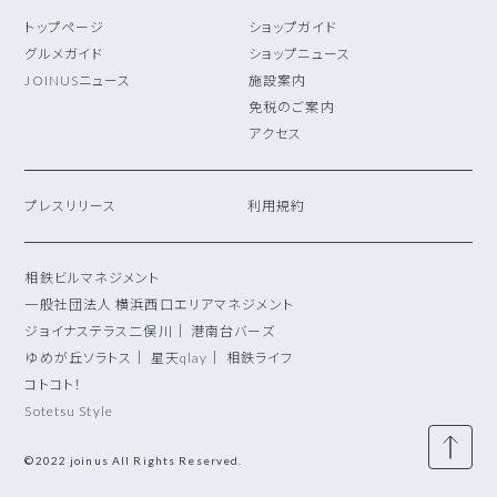
トップページ
ショップガイド
グルメガイド
ショップニュース
JOINUSニュース
施設案内
免税のご案内
アクセス
プレスリリース
利用規約
相鉄ビルマネジメント
一般社団法人 横浜西口エリアマネジメント
ジョイナステラス二俣川
｜
港南台バーズ
ゆめが丘ソラトス
｜
星天qlay
｜
相鉄ライフ
コトコト！
Sotetsu Style
©2022 joinus All Rights Reserved.