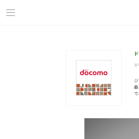
ド
ス
ジ
最
で