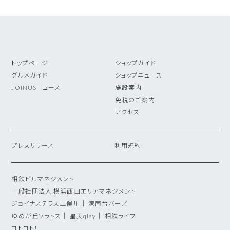
トップページ
ショップガイド
グルメガイド
ショップニュース
JOINUSニュース
施設案内
免税のご案内
アクセス
プレスリリース
利用規約
相鉄ビルマネジメント
一般社団法人 横浜西口エリアマネジメント
ジョイナステラス二俣川
｜
港南台バーズ
ゆめが丘ソラトス
｜
星天qlay
｜
相鉄ライフ
コトコト！