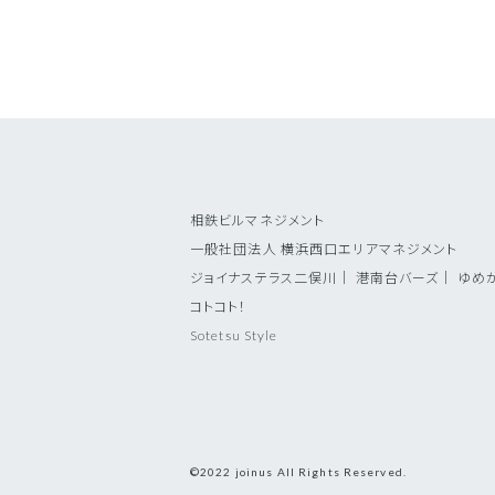
相鉄ビルマネジメント
一般社団法人 横浜西口エリアマネジメント
ジョイナステラス二俣川
｜
港南台バーズ
｜
ゆめ
コトコト！
Sotetsu Style
©2022 joinus All Rights Reserved.