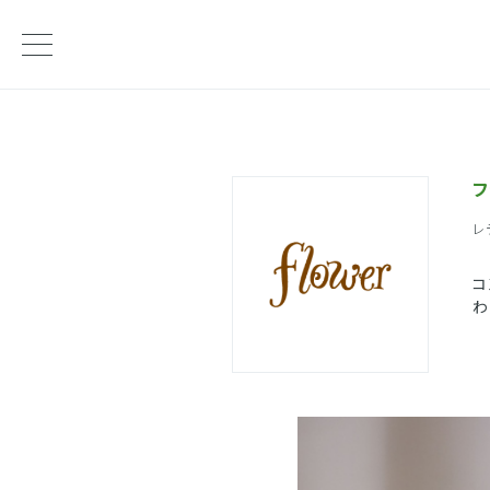
フ
レ
コ
わ