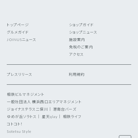
トップページ
ショップガイド
グルメガイド
ショップニュース
JOINUSニュース
施設案内
免税のご案内
アクセス
プレスリリース
利用規約
相鉄ビルマネジメント
一般社団法人 横浜西口エリアマネジメント
ジョイナステラス二俣川
｜
港南台バーズ
ゆめが丘ソラトス
｜
星天qlay
｜
相鉄ライフ
コトコト！
Sotetsu Style