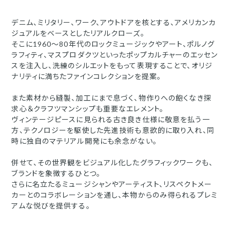
デニム、ミリタリー、ワーク、アウトドアを核とする、アメリカンカ
ジュアルをベースとしたリアルクローズ。
そこに1960〜80年代のロックミュージックやアート、ポルノグ
ラフィティ、マスプロダクツといったポップカルチャーのエッセン
スを注入し、洗練のシルエットをもって表現することで、オリジ
ナリティに満ちたファインコレクションを提案。
また素材から縫製、加工にまで息づく、物作りへの飽くなき探
求心＆クラフツマンシップも重要なエレメント。
ヴィンテージピースに見られる古き良き仕様に敬意を払う一
方、テクノロジーを駆使した先進技術も意欲的に取り入れ、同
時に独自のマテリアル開発にも余念がない。
併せて、その世界観をビジュアル化したグラフィックワークも、
ブランドを象徴するひとつ。
さらに名立たるミュージシャンやアーティスト、リスペクトメー
カーとのコラボレーションを通し、本物からのみ得られるプレミ
アムな悦びを提供する。