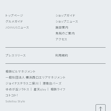
トップページ
ショップガイド
グルメガイド
ショップニュース
JOINUSニュース
施設案内
免税のご案内
アクセス
プレスリリース
利用規約
相鉄ビルマネジメント
一般社団法人 横浜西口エリアマネジメント
ジョイナステラス二俣川
｜
港南台バーズ
ゆめが丘ソラトス
｜
星天qlay
｜
相鉄ライフ
コトコト！
Sotetsu Style