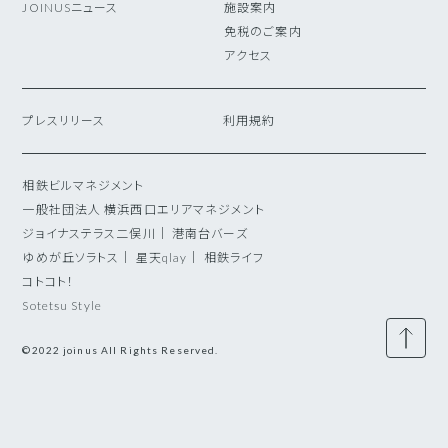
JOINUSニュース
施設案内
免税のご案内
アクセス
プレスリリース
利用規約
相鉄ビルマネジメント
一般社団法人 横浜西口エリアマネジメント
ジョイナステラス二俣川
｜
港南台バーズ
ゆめが丘ソラトス
｜
星天qlay
｜
相鉄ライフ
コトコト！
Sotetsu Style
©2022 joinus All Rights Reserved.