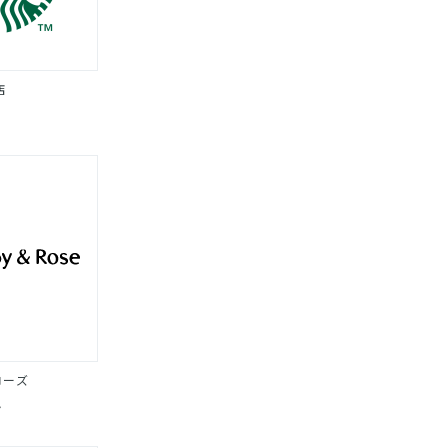
店
ローズ
ン