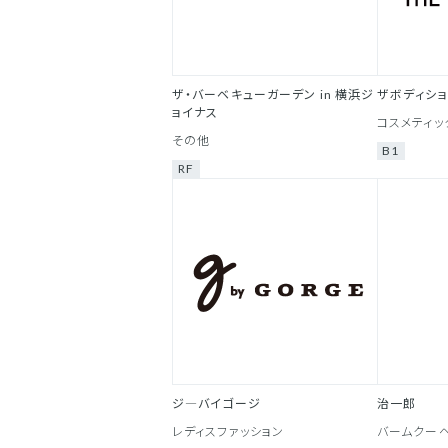
ザ・バーベキューガーデン in 横浜ジ
ザボディショ
ョイナス
コスメティッ
その他
B1
RF
ジ―バイゴージ
治一郎
レディスファッション
バームクーヘ