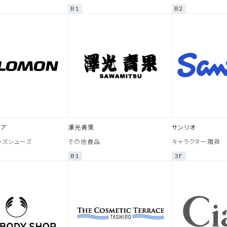
B1
B2
トア
澤光青果
サンリオ
ンズシューズ
その他食品
キャラクター雑貨
B1
3F