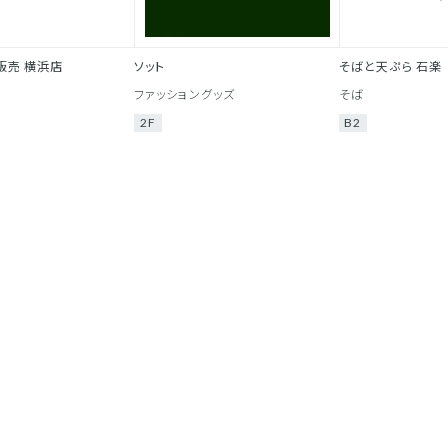
販売 横浜店
ソット
そばと天ぷら 石楽
ファッショングッズ
そば
2F
B2