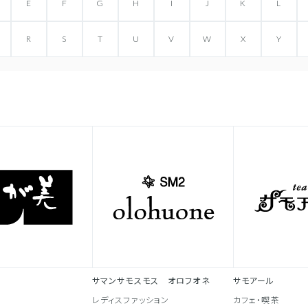
E
F
G
H
I
J
K
L
R
S
T
U
V
W
X
Y
サマンサモスモス オロフオネ
サモアール
レディスファッション
カフェ・喫茶