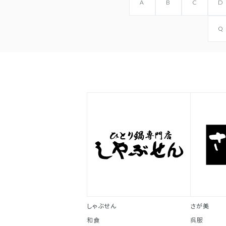
A
B
C
D
Q
しゃぶせん
さが美
和食
呉服