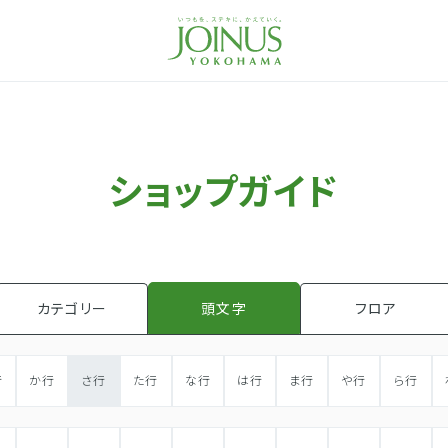
ショップガイド
頭文字
カテゴリー
フロア
行
か行
さ行
た行
な行
は行
ま行
や行
ら行